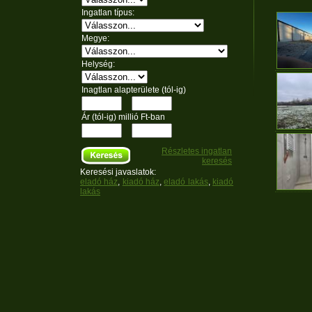
Ingatlan típus:
Megye:
Helység:
Inagtlan alapterülete (tól-ig)
Ár (tól-ig) millió Ft-ban
Részletes ingatlan
keresés
Keresési javaslatok:
eladó ház
,
kiadó ház
,
eladó lakás
,
kiadó
lakás