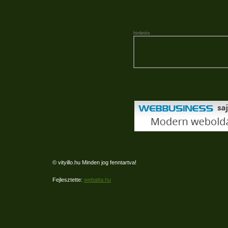
hirdetés
© vityillo.hu Minden jog fenntartva!
Fejlesztette:
webatta.hu