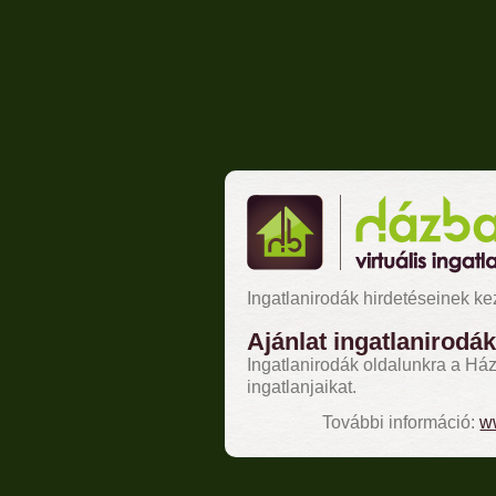
Ingatlanirodák hirdetéseinek k
Ajánlat ingatlanirodá
Ingatlanirodák oldalunkra a Ház
ingatlanjaikat.
További információ:
w