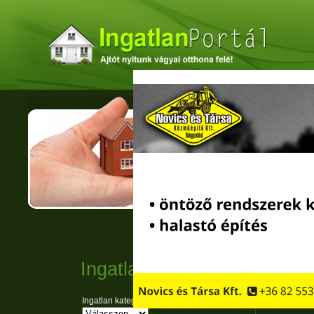
VI
POR
ELADÓ
Eladó, kiadó? L
Túladna rajna? 
Ingatlan kereső
Inga
hird
Ingatlan kategória: