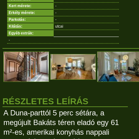
Kert mérete:
-
Erkély mérete:
-
Parkolás:
-
Kilátás:
utcai
Egyéb extrák:
-
RÉSZLETES LEÍRÁS
A Duna-parttól 5 perc sétára, a
megújult Bakáts téren eladó egy 61
m²-es, amerikai konyhás nappali