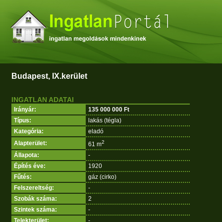
Budapest, IX.kerület
INGATLAN ADATAI
Irányár:
135 000 000 Ft
Típus:
lakás (tégla)
Kategória:
eladó
2
Alapterület:
61 m
Állapota:
-
Építés éve:
1920
Fűtés:
gáz (cirko)
Felszereltség:
-
Szobák száma:
2
Szintek száma:
-
Telekterület:
-