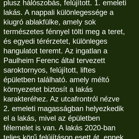
plusz hálószobás, felújított. 1. emeleti
lakás. A nappali különlegessége a
kiugró ablakfülke, amely sok
természetes fénnyel tölti meg a teret,
és egyedi térérzetet, különleges
hangulatot teremt. Az ingatlan a
Paulheim Ferenc által tervezett
saroktornyos, felújított, liftes
épületben található. amely méltó
környezetet biztosít a lakás
karakteréhez. Az utcafrontról nézve
2. emeleti magasságban helyezkedik
el a lakás, mivel az épületben
félemelet is van. A lakás 2020-ban
teljes körű felújításon esett át, ennek