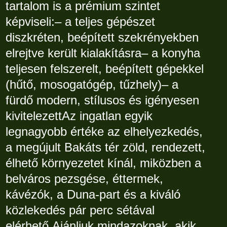
tartalom is a prémium szintet
képviseli:– a teljes gépészet
diszkréten, beépített szekrényekben
elrejtve került kialakításra– a konyha
teljesen felszerelt, beépített gépekkel
(hűtő, mosogatógép, tűzhely)– a
fürdő modern, stílusos és igényesen
kivitelezettAz ingatlan egyik
legnagyobb értéke az elhelyezkedés,
a megújult Bakáts tér zöld, rendezett,
élhető környezetet kínál, miközben a
belváros pezsgése, éttermek,
kávézók, a Duna-part és a kiváló
közlekedés pár perc sétával
elérhető.Ajánljuk mindazoknak, akik