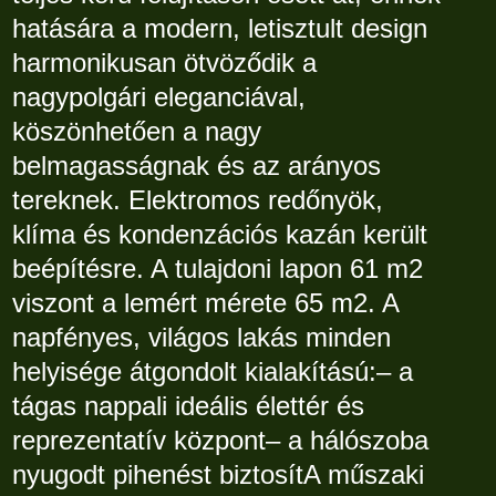
hatására a modern, letisztult design
harmonikusan ötvöződik a
nagypolgári eleganciával,
köszönhetően a nagy
belmagasságnak és az arányos
tereknek. Elektromos redőnyök,
klíma és kondenzációs kazán került
beépítésre. A tulajdoni lapon 61 m2
viszont a lemért mérete 65 m2. A
napfényes, világos lakás minden
helyisége átgondolt kialakítású:– a
tágas nappali ideális élettér és
reprezentatív központ– a hálószoba
nyugodt pihenést biztosítA műszaki