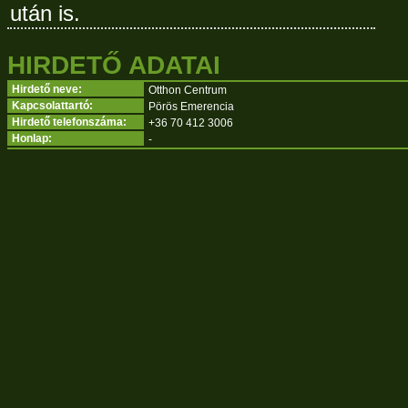
után is.
HIRDETŐ ADATAI
Hirdető neve:
Otthon Centrum
Kapcsolattartó:
Pörös Emerencia
Hirdető telefonszáma:
+36 70 412 3006
Honlap:
-