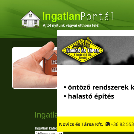
VI
POR
ELADÓ
Eladó, kiadó? L
Túladna rajna? 
Ingatlan kereső
Inga
hird
Ingatlan kategória: