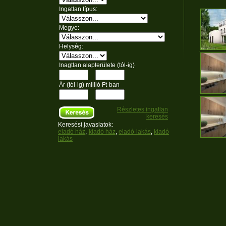
Ingatlan típus:
Megye:
Helység:
Inagtlan alapterülete (tól-ig)
Ár (tól-ig) millió Ft-ban
Részletes ingatlan
keresés
Keresési javaslatok:
eladó ház
,
kiadó ház
,
eladó lakás
,
kiadó
lakás