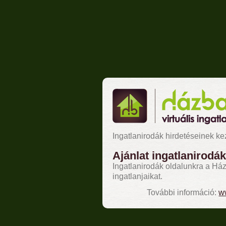
Ingatlanirodák hirdetéseinek k
Ajánlat ingatlanirodá
Ingatlanirodák oldalunkra a Ház
ingatlanjaikat.
További információ:
w