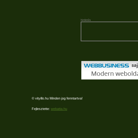
hirdetés
© vityillo.hu Minden jog fenntartva!
Fejlesztette:
webatta.hu