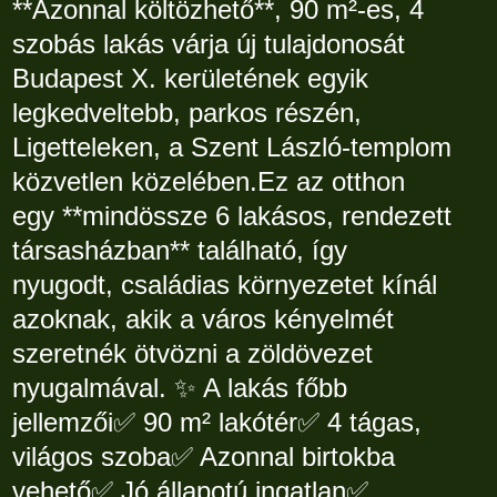
**Azonnal költözhető**, 90 m²-es, 4
szobás lakás várja új tulajdonosát
Budapest X. kerületének egyik
legkedveltebb, parkos részén,
Ligetteleken, a Szent László-templom
közvetlen közelében.Ez az otthon
egy **mindössze 6 lakásos, rendezett
társasházban** található, így
nyugodt, családias környezetet kínál
azoknak, akik a város kényelmét
szeretnék ötvözni a zöldövezet
nyugalmával. ✨ A lakás főbb
jellemzői✅ 90 m² lakótér✅ 4 tágas,
világos szoba✅ Azonnal birtokba
vehető✅ Jó állapotú ingatlan✅