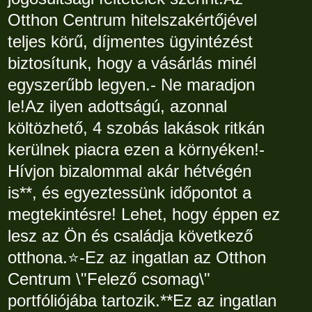
Otthon Centrum hitelszakértőjével
teljes körű, díjmentes ügyintézést
biztosítunk, hogy a vásárlás minél
egyszerűbb legyen.- Ne maradjon
le!Az ilyen adottságú, azonnal
költözhető, 4 szobás lakások ritkán
kerülnek piacra ezen a környéken!-
Hívjon bizalommal akár hétvégén
is**, és egyeztessünk időpontot a
megtekintésre! Lehet, hogy éppen ez
lesz az Ön és családja következő
otthona.⭐-Ez az ingatlan az Otthon
Centrum \"Felező csomag\"
portfóliójába tartozik.**Ez az ingatlan