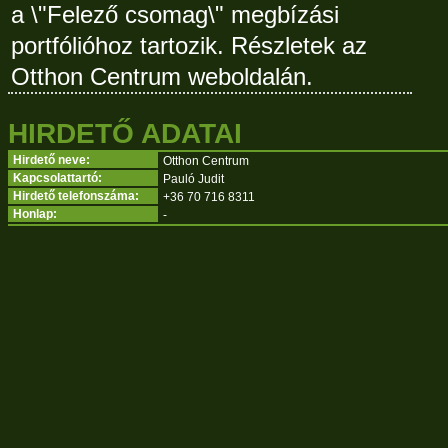
a \"Felező csomag\" megbízási
portfólióhoz tartozik. Részletek az
Otthon Centrum weboldalán.
HIRDETŐ ADATAI
Hirdető neve:
Otthon Centrum
Kapcsolattartó:
Pauló Judit
Hirdető telefonszáma:
+36 70 716 8311
Honlap:
-