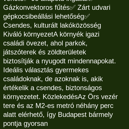
Gázkonvektoros fűtés✅ Zárt udvari
gépkocsibeállási lehetőség✅
Csendes, kulturált lakóközösség
Kiváló környezetA környék igazi
családi övezet, ahol parkok,
játszóterek és zöldterületek
biztosítják a nyugodt mindennapokat.
Ideális választás gyermekes
családoknak, de azoknak is, akik
értékelik a csendes, biztonságos
környezetet. KözlekedésAz Örs vezér
tere és az M2-es metró néhány perc
alatt elérhető, így Budapest bármely
pontja gyorsan