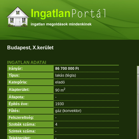
Budapest, X.kerület
INGATLAN ADATAI
Irányár:
86 700 000 Ft
Típus:
lakás (tégla)
Kategória:
eladó
2
Alapterület:
90 m
Állapota:
-
Építés éve:
1930
Fűtés:
gáz (konvektor)
Felszereltség:
-
Szobák száma:
4
Szintek száma:
-
Telekterület:
-