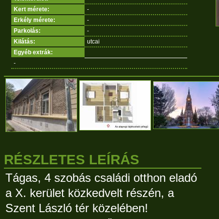
Kert mérete:
-
Erkély mérete:
-
Parkolás:
-
Kilátás:
utcai
Egyéb extrák:
-
RÉSZLETES LEÍRÁS
Tágas, 4 szobás családi otthon eladó
a X. kerület közkedvelt részén, a
Szent László tér közelében!