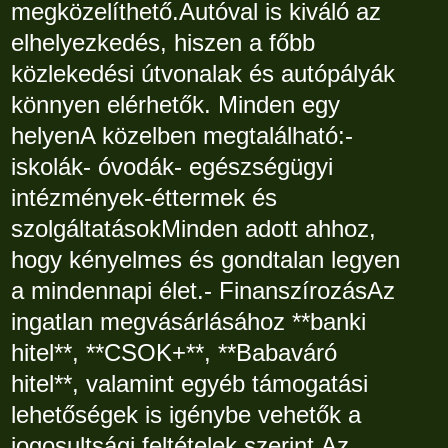
megközelíthető.Autóval is kiváló az
elhelyezkedés, hiszen a főbb
közlekedési útvonalak és autópályák
könnyen elérhetők. Minden egy
helyenA közelben megtalálható:-
iskolák- óvodák- egészségügyi
intézmények-éttermek és
szolgáltatásokMinden adott ahhoz,
hogy kényelmes és gondtalan legyen
a mindennapi élet.- FinanszírozásAz
ingatlan megvásárlásához **banki
hitel**, **CSOK+**, **Babaváró
hitel**, valamint egyéb támogatási
lehetőségek is igénybe vehetők a
jogosultsági feltételek szerint.Az