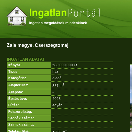
Zala megye, Cserszegtomaj
INGATLAN ADATAI
Irányár:
580 000 000 Ft
Típus:
ház
Kategória:
eladó
2
Alapterület:
387 m
Állapota:
-
Építés éve:
2023
Fűtés:
egyéb
Felszereltség:
-
Szobák száma:
5
Szintek száma:
-
2
Telekterület: