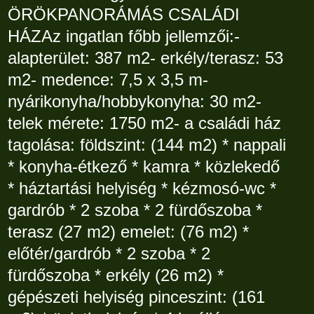
ÖRÖKPANORÁMÁS CSALÁDI
HÁZAz ingatlan főbb jellemzői:-
alapterület: 387 m2- erkély/terasz: 53
m2- medence: 7,5 x 3,5 m-
nyárikonyha/hobbykonyha: 30 m2-
telek mérete: 1750 m2- a családi ház
tagolása: földszint: (144 m2) * nappali
* konyha-étkező * kamra * közlekedő
* háztartási helyiség * kézmosó-wc *
gardrób * 2 szoba * 2 fürdőszoba *
terasz (27 m2) emelet: (76 m2) *
előtér/gardrób * 2 szoba * 2
fürdőszoba * erkély (26 m2) *
gépészeti helyiség pinceszint: (161