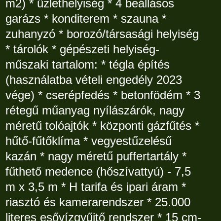
m2) * üzlethelyiség * 4 beállásos
garázs * konditerem * szauna *
zuhanyzó * borozó/társasági helyiség
* tárolók * gépészeti helyiség-
műszaki tartalom: * tégla építés
(használatba vételi engedély 2023
vége) * cserépfedés * betonfödém * 3
rétegű műanyag nyílászárók, nagy
méretű tolóajtók * központi gázfűtés *
hűtő-fűtőklíma * vegyestűzelésű
kazán * nagy méretű puffertartály *
fűthető medence (hőszívattyú) - 7,5
m x 3,5 m * H tarifa és ipari áram *
riasztó és kamerarendszer * 25.000
literes esővízgyűjtő rendszer * 15 cm-