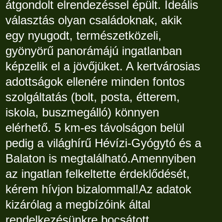
átgondolt elrendezéssel épült. Ideális
választás olyan családoknak, akik
egy nyugodt, természetközeli,
gyönyörű panorámájú ingatlanban
képzelik el a jövőjüket. A kertvárosias
adottságok ellenére minden fontos
szolgáltatás (bolt, posta, étterem,
iskola, buszmegálló) könnyen
elérhető. 5 km-es távolságon belül
pedig a világhírű Hévízi-Gyógytó és a
Balaton is megtalálható.Amennyiben
az ingatlan felkeltette érdeklődését,
kérem hívjon bizalommal!Az adatok
kizárólag a megbízóink által
rendelkezésünkre bocsátott