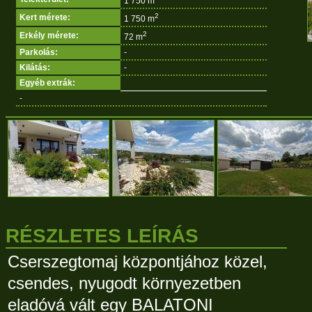
1 750 m
2
Kert mérete:
1 750 m
2
Erkély mérete:
72 m
Parkolás:
-
Kilátás:
-
Egyéb extrák:
-
RÉSZLETES LEÍRÁS
Cserszegtomaj központjához közel,
csendes, nyugodt környezetben
eladóvá vált egy BALATONI