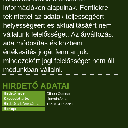
információkon alapulnak. Fentiekre
tekintettel az adatok teljességéért,
helyességéért és aktualitásáért nem
vállalunk felelősséget. Az árváltozás,
adatmódosítás és közbeni
értékesítés jogát fenntartjuk,
mindezekért jogi felelősséget nem áll
módunkban vállalni.
HIRDETŐ ADATAI
Hirdető neve:
Otthon Centrum
Kapcsolattartó:
Horváth Anita
Hirdető telefonszáma:
+36 70 412 3361
Honlap:
-