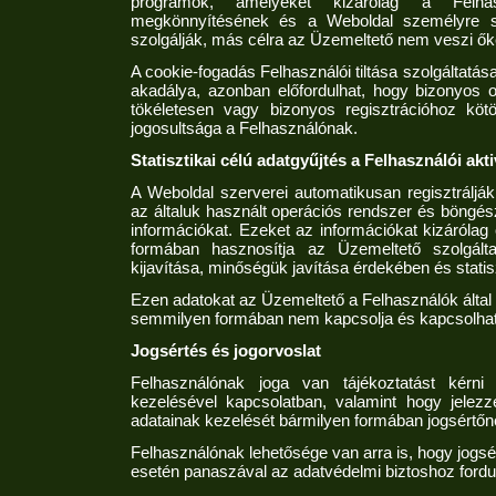
programok, amelyeket kizárólag a Felhas
megkönnyítésének és a Weboldal személyre s
szolgálják, más célra az Üzemeltető nem veszi ők
A cookie-fogadás Felhasználói tiltása szolgáltatá
akadálya, azonban előfordulhat, hogy bizonyos 
tökéletesen vagy bizonyos regisztrációhoz köt
jogosultsága a Felhasználónak.
Statisztikai célú adatgyűjtés a Felhasználói akti
A Weboldal szerverei automatikusan regisztráljá
az általuk használt operációs rendszer és böngé
információkat. Ezeket az információkat kizárólag 
formában hasznosítja az Üzemeltető szolgálta
kijavítása, minőségük javítása érdekében és statisz
Ezen adatokat az Üzemeltető a Felhasználók álta
semmilyen formában nem kapcsolja és kapcsolhat
Jogsértés és jogorvoslat
Felhasználónak joga van tájékoztatást kérni 
kezelésével kapcsolatban, valamint hogy jelezz
adatainak kezelését bármilyen formában jogsértőne
Felhasználónak lehetősége van arra is, hogy jog
esetén panaszával az adatvédelmi biztoshoz fordul