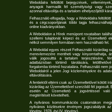
Weboldalra feltöltött bejegyzések, véleménye
anyagok harmadik fél személyiségi vagy szerz
azonnal eltávolítja és a tartalom elhelyezőjétől kár
Felhasználó elfogadja, hogy a Weboldalra feltöltöt
és a cégcsoportjának többi tagja felhasználhat
online kiadványokban.
A Weboldalon a Hírek menüpont rovataiban találh
szellemi tulajdonát képezi és az Üzemeltető el
nélkül semmilyen formában nem használható fel.
A Weboldal egyes részeit Felhasználó kizárólag sa
merevlemezére mentheti vagy kinyomtathatja, 
válik jogosulttá a tartalom terjesztésére, fén
adatbázisban történő tárolására, letölthetőv
forgalomba történő hozatalára. Felhasználó nem jo
Weboldalról a jelen Jogi közleményekre és adatvéd
eltávolítására.
A fentiektől eltérni csak az Üzemeltetővel kötött í
kizárólag az Üzemeltetővel szerződő fél jogosult.
esetén az Üzemeltető a jogsértéssel való
megtérítését követelheti.
A nyilvános kommunikációs csatornákon megj
nyilvános közlésekre érvényes jogszabályok az 
törvény, 1978. évi IV. törvény).