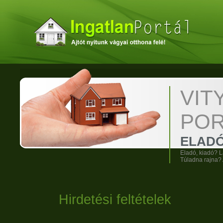
VI
POR
ELADÓ
Eladó, kiadó? L
Túladna rajna? 
Hirdetési feltételek