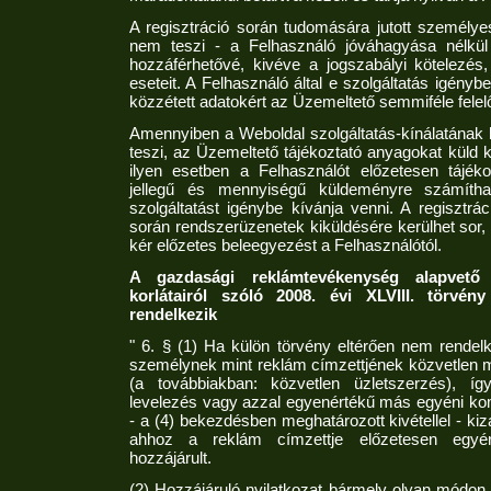
A regisztráció során tudomására jutott személy
nem teszi - a Felhasználó jóváhagyása nélkül
hozzáférhetővé, kivéve a jogszabályi kötelezés, 
eseteit. A Felhasználó által e szolgáltatás igényb
közzétett adatokért az Üzemeltető semmiféle felel
Amennyiben a Weboldal szolgáltatás-kínálatának
teszi, az Üzemeltető tájékoztató anyagokat küld 
ilyen esetben a Felhasználót előzetesen tájéko
jellegű és mennyiségű küldeményre számítha
szolgáltatást igénybe kívánja venni. A regisztrá
során rendszerüzenetek kiküldésére kerülhet sor
kér előzetes beleegyezést a Felhasználótól.
A gazdasági reklámtevékenység alapvető f
korlátairól szóló 2008. évi XLVIII. törvén
rendelkezik
" 6. § (1) Ha külön törvény eltérően nem rendel
személynek mint reklám címzettjének közvetlen
(a továbbiakban: közvetlen üzletszerzés), íg
levelezés vagy azzal egyenértékű más egyéni ko
- a (4) bekezdésben meghatározott kivétellel - ki
ahhoz a reklám címzettje előzetesen egyért
hozzájárult.
(2) Hozzájáruló nyilatkozat bármely olyan módon