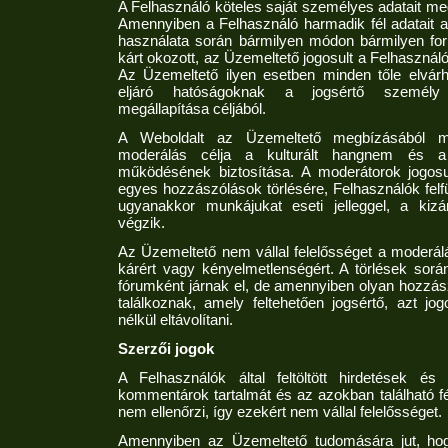
A Felhasználó köteles saját személyes adatait meg
Amennyiben a Felhasználó harmadik fél adatait 
használata során bármilyen módon bármilyen f
kárt okozott, az Üzemeltető jogosult a Felhasznál
Az Üzemeltető ilyen esetben minden tőle elvár
eljáró hatóságoknak a jogsértő személy
megállapítása céljából.
A Weboldalt az Üzemeltető megbízásából mod
moderálás célja a kulturált hangnem és a s
működésének biztosítása. A moderátorok jogosul
egyes hozzászólások törlésére, Felhasználók felf
ugyanakkor munkájukat eseti jelleggel, a kizá
végzik.
Az Üzemeltető nem vállal felelősséget a moderál
kárért vagy kényelmetlenségért. A törlések sor
fórumként járnak el, de amennyiben olyan hozzás
találkoznak, amely feltehetően jogsértő, azt jog
nélkül eltávolítani.
Szerzői jogok
A Felhasználók által feltöltött hirdetések é
kommentárok tartalmát és az azokban található 
nem ellenőrzi, így ezekért nem vállal felelősséget.
Amennyiben az Üzemeltető tudomására jut, hog