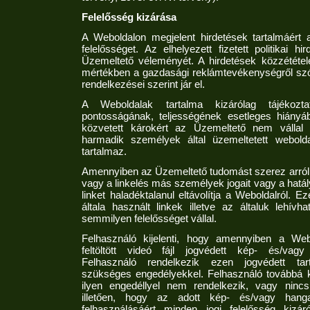
Felelősség kizárása
A Weboldalon megjelent hirdetések tartalmáért 
felelősséget. Az elhelyezett fizetett politikai 
Üzemeltető véleményét. A hirdetések közzététel
mértékben a gazdasági reklámtevékenységről szól
rendelkezései szerint jár el.
A Weboldalak tartalma kizárólag tájékozta
pontosságának, teljességének esetleges hiányá
közvetett károkért az Üzemeltető nem vállal 
harmadik személyek által üzemeltetett webolda
tartalmaz.
Amennyiben az Üzemeltető tudomást szerez arról, h
vagy a linkelés más személyek jogait vagy a hatál
linket haladéktalanul eltávolítja a Weboldalról. 
általa használt linkek illetve az általuk lehívh
semmilyen felelősséget vállal.
Felhasználó kijelenti, hogy amennyiben a Webo
feltöltött videó fájl jogvédett kép- és/vagy
Felhasználó rendelkezik ezen jogvédett tar
szükséges engedélyekkel. Felhasználó továbbá k
ilyen engedéllyel nem rendelkezik, vagy nincs
illetően, hogy az adott kép- és/vagy hanga
felhasználásáért minden jogi felelősség kizáró