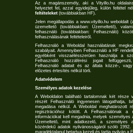
Az a magánszemély, aki a Vityillo.hu oldalaira 
helyeztet fel, azzal egyidejűleg, külön feltétel n
feltételeket
(továbbiakban HF).
Jelen megállapodás a www.vityillo.hu weboldalt 
üzemeltető (továbbiakban: Üzemeltető), valam
felhasználó (továbbiakban: Felhasználó) közö
felhasználásának feltételeiről.
Felhasználó a Weboldal használatának megke
szabályait. Amennyiben Felhasználó a HF rendel
egyébként visszaélésszerűen használja a szol
Felhasználó hozzáférési jogait felfüggeszt
Felhasználó adatait és az általa közzé-, vagy 
előzetes értesítés nélkül törli.
Adatvédelem
Személyes adatok kezelése
A Weboldalon található tartalomnak két része
részét Felhasználó ingyenesen látogathatja, 
megadása nélkül. A Weboldal meghatározott ré
regisztrációhoz kötött. A Felhasználónak a r
információkat kell megadnia, melyek személyes 
Üzemeltető, mint adatkezelő, a személyes 
közérdekű adatok nyilvánosságáról szóló 1992. év
maradéktalanul betartva kezeli és tartja nyilván a 