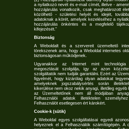
a nyilatkozó nevét és e-mail címét, illetve - ame
hozzájárulás vonatkozik, csak meghatározott él
közölhető - születési helyét és idejét, tová
adatoknak a körét, amelyek kezeléséhez a nyilatk
hozzájárulás önkéntes és a megfelelő tájékoz
kifejezését."
Biztonság
A Weboldalt és a szervereit üzemeltető inter
törekszenek arra, hogy a Weboldal internetes old
biztonságosan működjenek.
Ugyanakkor az Internet mint technológia 
megosztását szolgálja, így az azon közzéte
szolgáltatók nem tudják garantálni. Ezért az Üzeme
figyelmét, hogy kizárólag olyan adatokat tegye
amelyeknek jogszabálysértés során illetékt
kikerülése nem okoz nekik anyagi, illetőleg egyéb 
az Üzemeltetőnek nem áll módjában anyagi f
Felhasználói adatok illetéktelen személyhe
Felhasználót esetlegesen ért károkért.
Cookie-k (sütik)
A Weboldal egyes szolgáltatásai egyedi azonosí
helyeznek el a Felhasználók számítógépén. A co