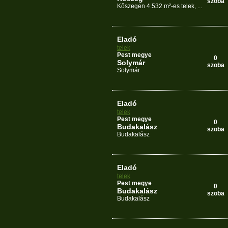
szoba
Kőszegen 4.532 m²-es telek, ...
Eladó
telek
Pest megye
0
Solymár
szoba
Solymár
Eladó
telek
Pest megye
0
Budakalász
szoba
Budakalász
Eladó
telek
Pest megye
0
Budakalász
szoba
Budakalász