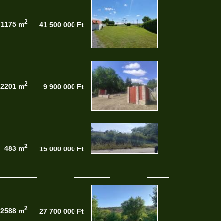
2
1175 m
41 500 000 Ft
2
2201 m
9 900 000 Ft
2
483 m
15 000 000 Ft
2
2588 m
27 700 000 Ft