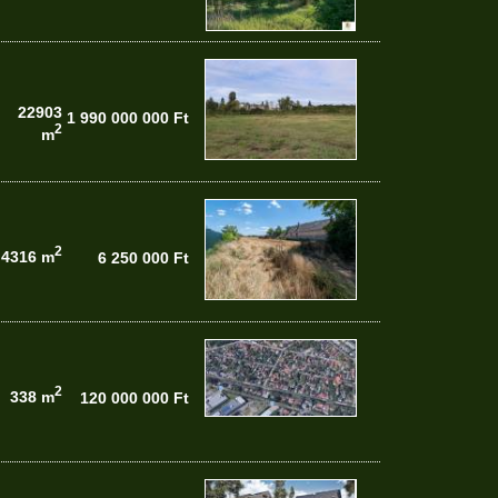
22903
1 990 000 000 Ft
2
m
2
4316 m
6 250 000 Ft
2
338 m
120 000 000 Ft